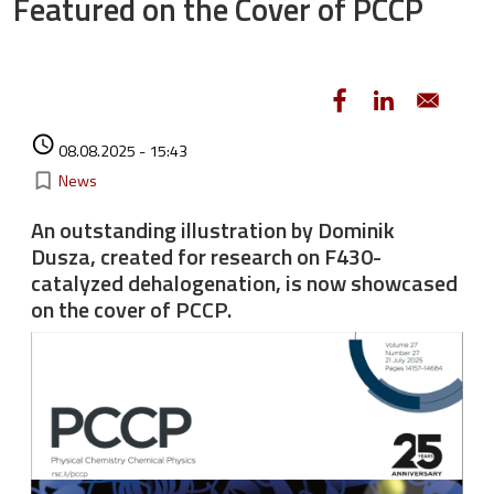
Featured on the Cover of PCCP
Authored on
access_time
08.08.2025 - 15:43
Kategorie
bookmark_border
News
An outstanding illustration by Dominik
Dusza, created for research on F430-
catalyzed dehalogenation, is now showcased
on the cover of PCCP.
Image