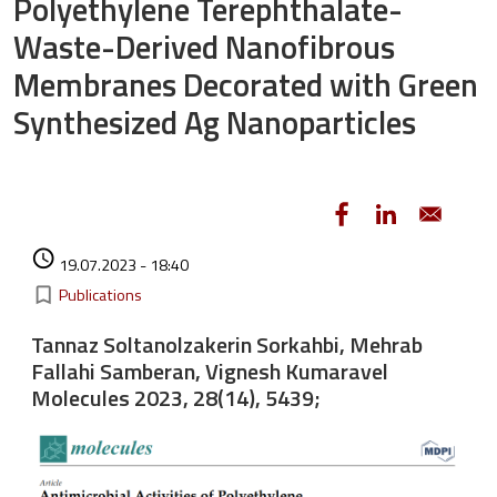
Polyethylene Terephthalate-
Waste-Derived Nanofibrous
Membranes Decorated with Green
Synthesized Ag Nanoparticles
Authored on
access_time
19.07.2023 - 18:40
Kategorie
bookmark_border
Publications
Tannaz Soltanolzakerin Sorkahbi, Mehrab
Fallahi Samberan, Vignesh Kumaravel
Molecules 2023, 28(14), 5439;
Image