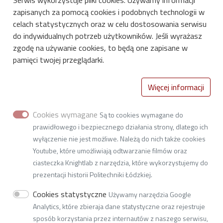
Serwis wykorzystuje pliki cookies. Używamy informacji
zapisanych za pomocą cookies i podobnych technologii w
celach statystycznych oraz w celu dostosowania serwisu
do indywidualnych potrzeb użytkowników. Jeśli wyrażasz
zgodę na używanie cookies, to będą one zapisane w
pamięci twojej przeglądarki.
International Centre for Research on
Więcej informacji
Innovative Bio-based Materials
Lodz University of Technology
Cookies wymagane
Są to cookies wymagane do
2/22 Stefanowskiego St. (building A2, room 134d),
prawidłowego i bezpiecznego działania strony, dlatego ich
90-537 Lodz
wyłączenie nie jest możliwe. Należą do nich także cookies
Youtube, które umożliwiają odtwarzanie filmów oraz
ciasteczka Knightlab z narzędzia, które wykorzystujemy do
prezentacji historii Politechniki Łódzkiej.
Links
Cookies statystyczne
Używamy narzędzia Google
Fundation for Polish Science
Analytics, które zbieraja dane statystyczne oraz rejestruje
Deklaracja dostępności cyfrowej
sposób korzystania przez internautów z naszego serwisu,