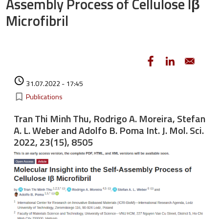
Assembly Process of Cellulose Iβ
Microfibril
Authored on
access_time
31.07.2022 - 17:45
Kategorie
bookmark_border
Publications
Tran Thi Minh Thu, Rodrigo A. Moreira, Stefan
A. L. Weber and Adolfo B. Poma Int. J. Mol. Sci.
2022, 23(15), 8505
Image