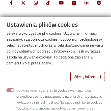
Ustawienia plików cookies
Serwis wykorzystuje pliki cookies. Używamy informacji
zapisanych za pomocą cookies i podobnych technologii w
celach statystycznych oraz w celu dostosowania serwisu
do indywidualnych potrzeb użytkowników. Jeśli wyrażasz
zgodę na używanie cookies, to będą one zapisane w
pamięci twojej przeglądarki.
International Centre for Research on
Więcej informacji
Innovative Bio-based Materials
Lodz University of Technology
Cookies wymagane
Są to cookies wymagane do
2/22 Stefanowskiego St. (building A2, room 134d),
prawidłowego i bezpiecznego działania strony, dlatego ich
90-537 Lodz
wyłączenie nie jest możliwe. Należą do nich także cookies
Youtube, które umożliwiają odtwarzanie filmów oraz