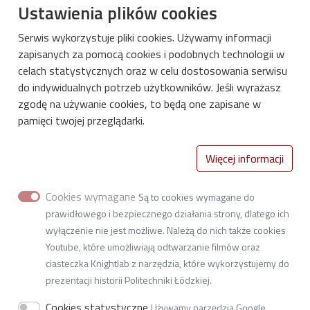
Ustawienia plików cookies
Serwis wykorzystuje pliki cookies. Używamy informacji
zapisanych za pomocą cookies i podobnych technologii w
celach statystycznych oraz w celu dostosowania serwisu
do indywidualnych potrzeb użytkowników. Jeśli wyrażasz
zgodę na używanie cookies, to będą one zapisane w
pamięci twojej przeglądarki.
International Centre for Research on
Więcej informacji
Innovative Bio-based Materials
Lodz University of Technology
Cookies wymagane
Są to cookies wymagane do
2/22 Stefanowskiego St. (building A2, room 134d),
prawidłowego i bezpiecznego działania strony, dlatego ich
90-537 Lodz
wyłączenie nie jest możliwe. Należą do nich także cookies
Youtube, które umożliwiają odtwarzanie filmów oraz
ciasteczka Knightlab z narzędzia, które wykorzystujemy do
prezentacji historii Politechniki Łódzkiej.
Links
Cookies statystyczne
Używamy narzędzia Google