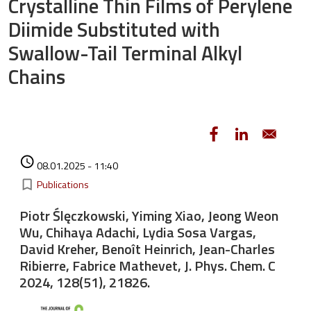
Crystalline Thin Films of Perylene
Diimide Substituted with
Swallow-Tail Terminal Alkyl
Chains
Authored on
access_time
08.01.2025 - 11:40
Kategorie
bookmark_border
Publications
Piotr Ślęczkowski, Yiming Xiao, Jeong Weon
Wu, Chihaya Adachi, Lydia Sosa Vargas,
David Kreher, Benoît Heinrich, Jean-Charles
Ribierre, Fabrice Mathevet, J. Phys. Chem. C
2024, 128(51), 21826.
Image