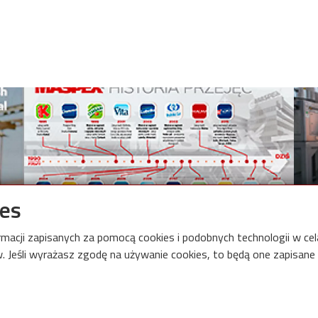
Image
Imag
ies
Grupa Maspex sp. z o.o sp. k
Ada
ormacji zapisanych za pomocą cookies i podobnych technologii w c
 Jeśli wyrażasz zgodę na używanie cookies, to będą one zapisane w
onal Centre for Research
Links