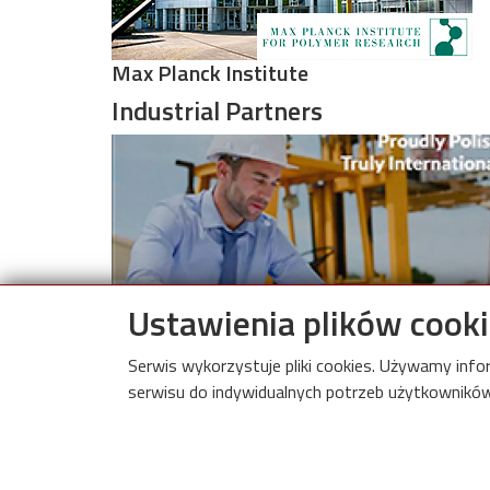
Max Planck Institute
Industrial Partners
Image
Ustawienia plików cook
SiA Pietrucha Sp. z o.o.
Serwis wykorzystuje pliki cookies. Używamy inf
serwisu do indywidualnych potrzeb użytkowników.
Internati