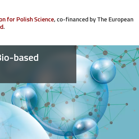
n for Polish Science
, co-financed by The European
nd
.
Bio-based