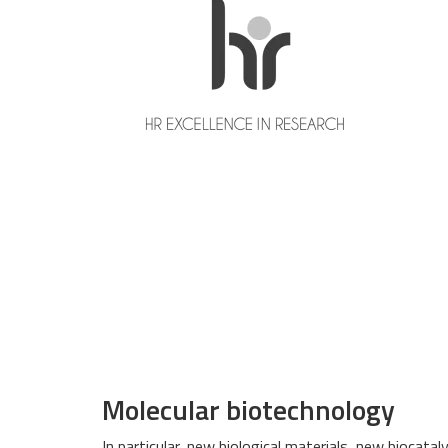
Molecular biotechnology
In particular, new biological materials, new biocata