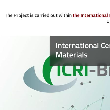
The Project is carried out within
the Internationa
U
Image
International C
Materials