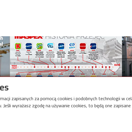
Image
Imag
ies
Grupa Maspex sp. z o.o sp. k
Ada
ormacji zapisanych za pomocą cookies i podobnych technologii w c
 Jeśli wyrażasz zgodę na używanie cookies, to będą one zapisane w
onal Centre for Research
Links