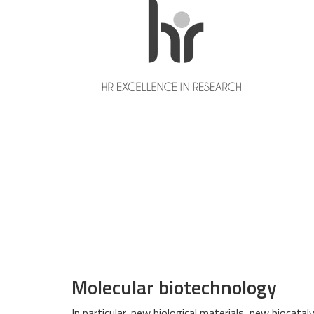
Molecular biotechnology
In particular, new biological materials, new biocata