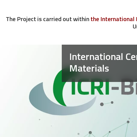
The Project is carried out within
the Internationa
U
Image
International C
Materials