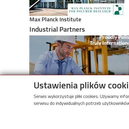
Max Planck Institute
Industrial Partners
Image
Ustawienia plików cook
SiA Pietrucha Sp. z o.o.
Serwis wykorzystuje pliki cookies. Używamy inf
serwisu do indywidualnych potrzeb użytkowników.
Internati