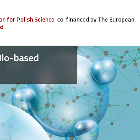
n for Polish Science
, co-financed by The European
nd
.
Bio-based